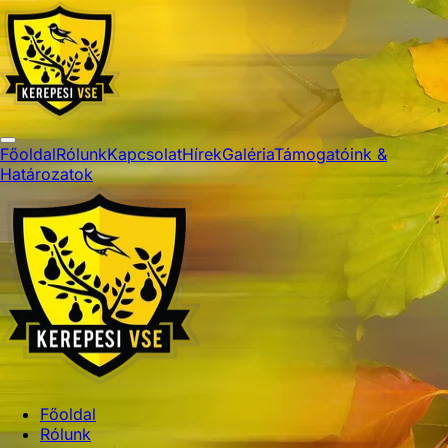
Főoldal
Rólunk
Kapcsolat
Hírek
Galéria
Támogatóink &
Határozatok
Főoldal
Rólunk