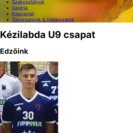
Szakosztályok
Galéria
Kapcsolat
Támogatóink & Határozatok
Kézilabda U9
csapat
Edzőink